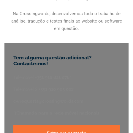
Na Crossingwords, desenvolvemos todo o trabalho de
análise, tradução e testes finais ao website ou software
em questão.
Tem alguma questão adicional?
Contacte-nos!
Telemóvel
+351 916 821 076*
Telemóvel 2
+351 910 905 021*
cwrequests@crossingwords.com
*(Chamada para a rede móvel nacional)