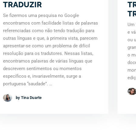
TRADUZIR
T
T
Se fizermos uma pesquisa no Google
encontramos com facilidade listas de palavras
Um t
referenciadas como não tendo tradução para
e vá
outras línguas e que, à primeira vista, parecem
ou 
apresentar-se como um problema de difícil
gran
resolução para os tradutores. Nessas listas,
o ma
encontramos palavras de várias línguas que
doc
descrevem sentimentos ou momentos
mome
específicos e, invariavelmente, surge a
edi
portuguesa “saudade”. …
by Tina Duarte