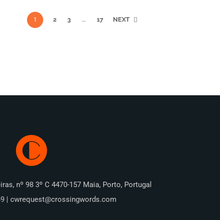
1
2
3
…
17
NEXT
iras, nº 98 3º C 4470-157 Maia, Porto, Portugal
49 | cwrequest@crossingwords.com