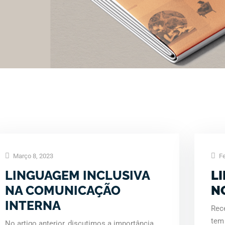
Março 8, 2023
Fe
LINGUAGEM INCLUSIVA
L
NA COMUNICAÇÃO
N
INTERNA
Rec
tem 
No artigo anterior, discutimos a importância