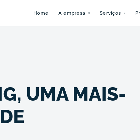
Home
A empresa
Serviços
P
G, UMA MAIS-
EDE