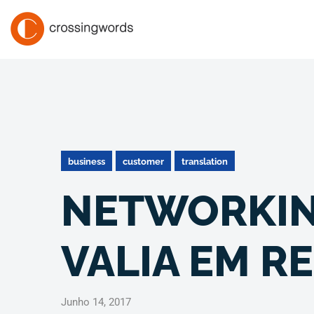
business
customer
translation
NETWORKIN
VALIA EM R
Junho 14, 2017