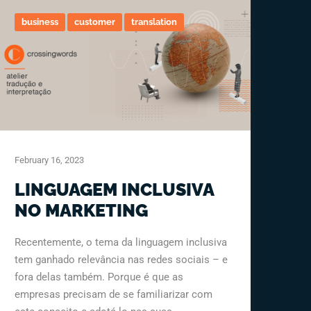
business
customer
translation
February 16, 2023
LINGUAGEM INCLUSIVA
NO MARKETING
Recentemente, o tema da linguagem inclusiva
tem ganhado relevância nas redes sociais – e
fora delas também. Porque é que as
empresas precisam de se familiarizar com