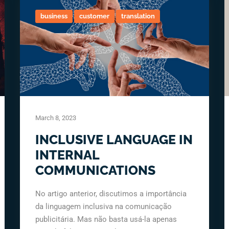
business
customer
translation
March 8, 2023
INCLUSIVE LANGUAGE IN
INTERNAL
COMMUNICATIONS
No artigo anterior, discutimos a importância
da linguagem inclusiva na comunicação
publicitária. Mas não basta usá-la apenas