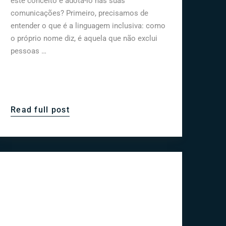
este conceito e adotá-lo nas suas
comunicações? Primeiro, precisamos de
entender o que é a linguagem inclusiva: como
o próprio nome diz, é aquela que não exclui
pessoas …
Read full post