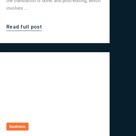
the translation is done; and post-editing, which
involves ...
Read full post
business