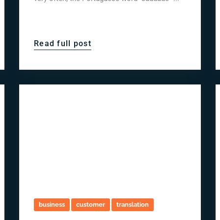
Read full post
business
customer
translation