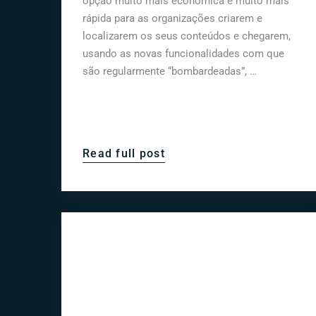
opção muito mais económica e muito mais
rápida para as organizações criarem e
localizarem os seus conteúdos e chegarem,
usando as novas funcionalidades com que
são regularmente “bombardeadas”, …
Read full post