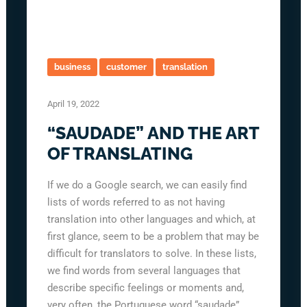
business
customer
translation
April 19, 2022
“SAUDADE” AND THE ART
OF TRANSLATING
If we do a Google search, we can easily find
lists of words referred to as not having
translation into other languages and which, at
first glance, seem to be a problem that may be
difficult for translators to solve. In these lists,
we find words from several languages that
describe specific feelings or moments and,
very often, the Portuguese word “saudade” ...