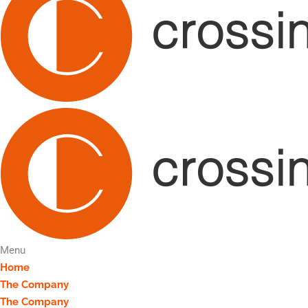
Menu
Home
The Company
The Company