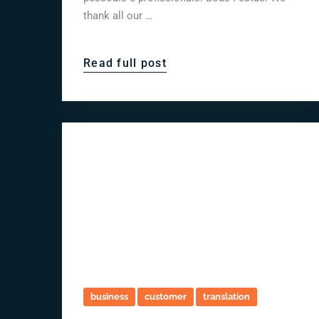
thank all our …
Read full post
business
customer
translation