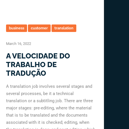
business
customer
translation
March 16, 2022
A VELOCIDADE DO
TRABALHO DE
TRADUÇÃO
A translation job involves several stages and
several processes, be it a technical
translation or a subtitling job. There are three
major stages: pre-editing, where the material
that is to be translated and the documents
associated with it is checked; editing, when