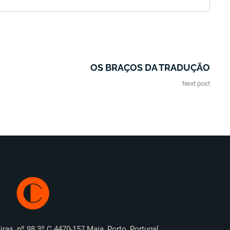
OS BRAÇOS DA TRADUÇÃO
Next post
iras, nº 98 3º C 4470-157 Maia, Porto, Portugal