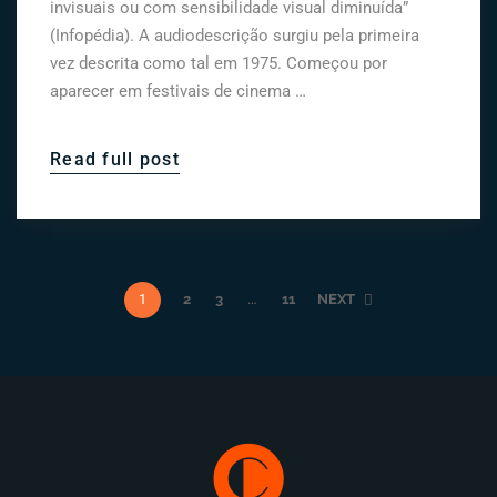
invisuais ou com sensibilidade visual diminuída”
(Infopédia). A audiodescrição surgiu pela primeira
vez descrita como tal em 1975. Começou por
aparecer em festivais de cinema …
Read full post
1
2
3
…
11
NEXT