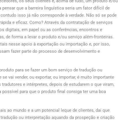
ecedores, os seus clientes e, acima de tudo, um produto e/ou
pensar que a barreira linguística seria um fator difícil de
, contudo isso já não corresponde à verdade. Não só se pode
rápida e eficaz. Como? Através da contratação de serviços
os digitais, em papel ou as conferências, encontros e
as, de forma a levar o produto e/ou serviço além-fronteiras.
tais nesse apoio à exportação ou importação e, por isso,
ssam fazer parte do processo de desenvolvimento e
produto para se fazer um bom serviço de tradução ou
se vai vender, ou exportar, ou importar, é muito importante
tradutores e intérpretes, depois de estudarem o que viram,
possível para que o produto final consiga ter uma boa
nais ao mundo e a um potencial leque de clientes, daí que
e tradução ou interpretação aquando da prospeção e criação