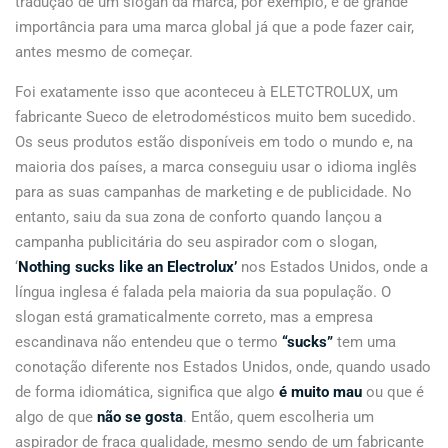
tradução de um slogan da marca, por exemplo, é de grande
importância para uma marca global já que a pode fazer cair,
antes mesmo de começar.
Foi exatamente isso que aconteceu à ELETCTROLUX, um
fabricante Sueco de eletrodomésticos muito bem sucedido.
Os seus produtos estão disponíveis em todo o mundo e, na
maioria dos países, a marca conseguiu usar o idioma inglês
para as suas campanhas de marketing e de publicidade. No
entanto, saiu da sua zona de conforto quando lançou a
campanha publicitária do seu aspirador com o slogan,
‘
Nothing sucks like an Electrolux’
nos Estados Unidos, onde a
língua inglesa é falada pela maioria da sua população. O
slogan está gramaticalmente correto, mas a empresa
escandinava não entendeu que o termo
“sucks”
tem uma
conotação diferente nos Estados Unidos, onde, quando usado
de forma idiomática, significa que algo
é muito mau
ou que é
algo de que
não se gosta
. Então, quem escolheria um
aspirador de fraca qualidade, mesmo sendo de um fabricante