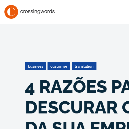
business
customer
translation
4 RAZÕES P
DESCURAR 
DA SUA EMP