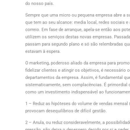
do nosso país.
Sempre que uma micro ou pequena empresa abre a sua
que tem ao seu alcance: media local, redes sociais e
correio. Em fase de arranque, apela-se então aos pot
utilizem os serviços destas novas empresas. Passada
passam para segundo plano e só são relembradas qua
estavam à espera.
O marketing, poderoso aliado da empresa para promov
fidelizar clientes e atingir os objetivos, é necessár
departamentos da empresa. Assim, é fundamental que
sistematicamente, sem complacências. É primordial 
como um investimento indispensável ao funcionament
1 – Reduz as hipóteses do volume de vendas mensal (
provocam desequilíbrios de difícil gestão.
2 – Anula, ou reduz consideravelmente, a possibilidad
pressão, não deixa o desespero decidir por si e cede