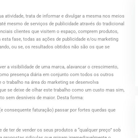
 atividade, trata de informar e divulgar a mesma nos meios
 até mesmo de serviços de publicidade através do tradicional
enciais clientes que visitem o espaço, comprem produtos,
 esta fase, todas as ações de publicidade e/ou marketing
ndo, ou se, os resultados obtidos não são os que se
er a visibilidade de uma marca, alavancar o crescimento,
io como presença diária em conjunto com todos os outros
 o trabalho na área do marketing se desenvolva
que se deixe de olhar este trabalho como um custo mas sim,
o sem desníveis de maior. Desta forma:
e consequente faturação) passar por fortes quedas que
e de ter de vender os seus produtos a “qualquer preço” sob
r a propostas ridículas que minam irremediavelmente o