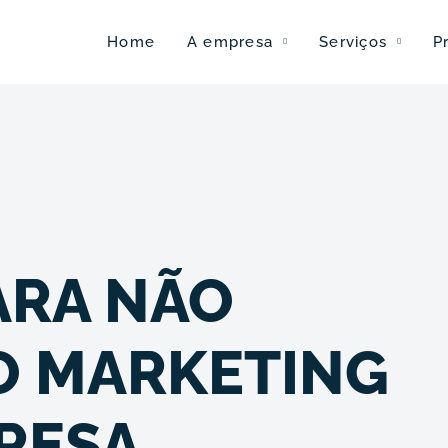
Home
A empresa
Serviços
P
ARA NÃO
O MARKETING
RESA